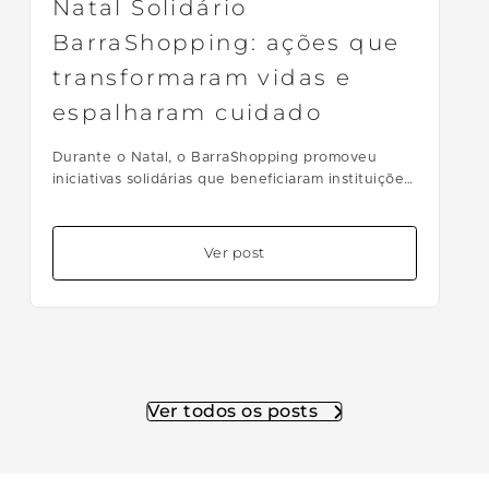
Natal Solidário
BarraShopping: ações que
transformaram vidas e
espalharam cuidado
Durante o Natal, o BarraShopping promoveu
iniciativas solidárias que beneficiaram instituições
sociais e centenas de crianças. Doações, visitas
especiais e campanhas reforçaram o compromisso
do shopping com impacto positivo na
Ver post
comunidade.
Ver todos os posts