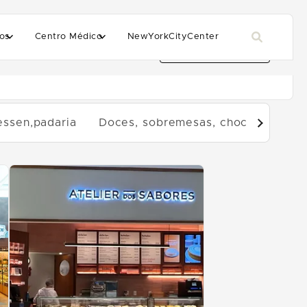
os
Centro Médico
NewYorkCityCenter
Filtros avançados
essen,padaria
Doces, sobremesas, chocolate
F