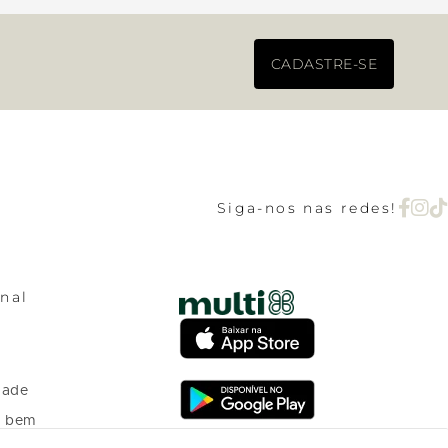
CADASTRE-SE
Siga-nos nas redes!
onal
dade
o bem