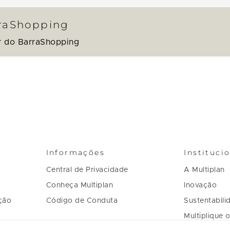
rraShopping
r do BarraShopping
Informações
Instituci
Central de Privacidade
A Multiplan
Conheça Multiplan
Inovação
ção
Código de Conduta
Sustentabili
Multiplique 