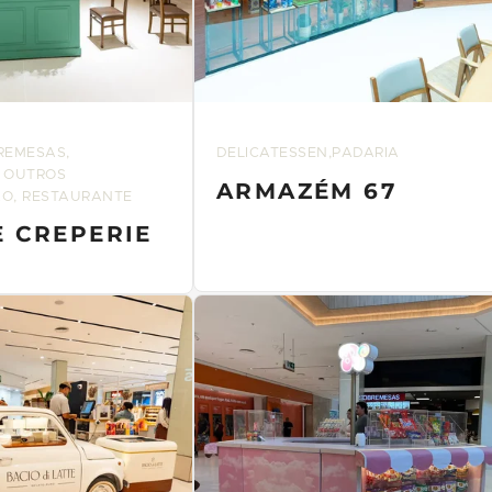
REMESAS,
DELICATESSEN,PADARIA
 OUTROS
ARMAZÉM 67
O, RESTAURANTE
E CREPERIE