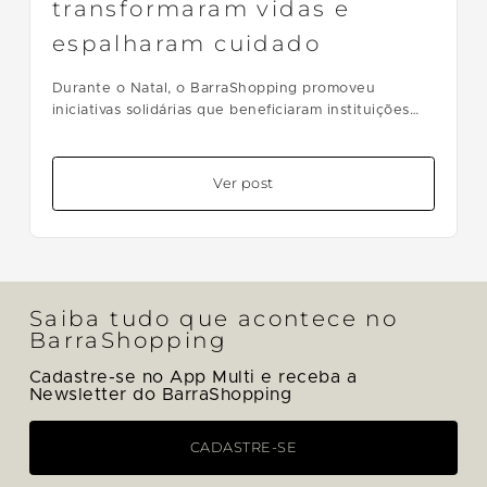
transformaram vidas e
espalharam cuidado
Durante o Natal, o BarraShopping promoveu
iniciativas solidárias que beneficiaram instituições
sociais e centenas de crianças. Doações, visitas
especiais e campanhas reforçaram o compromisso
do shopping com impacto positivo na comunidade.
Ver post
Saiba tudo que acontece no
BarraShopping
Cadastre-se no App Multi e receba a
Newsletter do BarraShopping
CADASTRE-SE