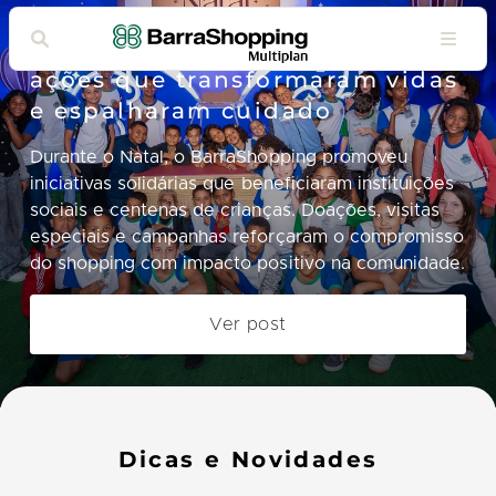
Natal Solidário BarraShopping:
ações que transformaram vidas
e espalharam cuidado
Durante o Natal, o BarraShopping promoveu
iniciativas solidárias que beneficiaram instituições
sociais e centenas de crianças. Doações, visitas
especiais e campanhas reforçaram o compromisso
do shopping com impacto positivo na comunidade.
Ver post
Dicas e Novidades