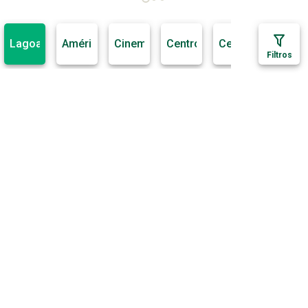
é
e
e
,
s
s
s
e
e
s
,
a
a
a
s