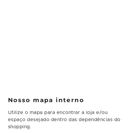
,
,
,
,
o
,
7
e
o
e
,
,
Nosso mapa interno
o
,
Utilize o mapa para encontrar a loja e/ou
o
espaço desejado dentro das dependências do
shopping.
e