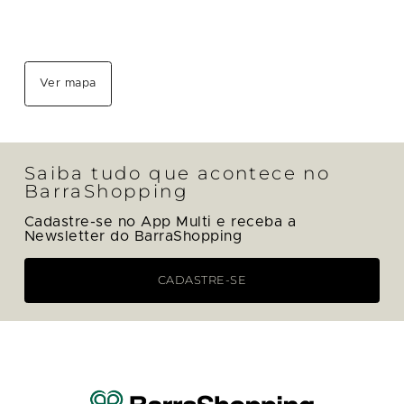
s
a
é
a
Ver mapa
s
e
Saiba tudo que acontece no
s
BarraShopping
u
a
Cadastre-se no App Multi e receba a
Newsletter do BarraShopping
s
,
CADASTRE-SE
,
s
o
o
é
m