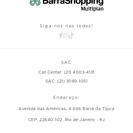
s
,
s
o
Siga-nos nas redes!
m
s
SAC
s
.
Call Center: (21) 4003-4131
a
SAC: (21) 3089-1051
a
Endereço:
,
,
Avenida das Américas, 4.666 Barra da Tijuca
a
CEP: 22640-102, Rio de Janeiro - RJ
o
o