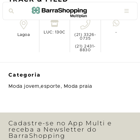
Ver no mapa
LUC: 130C
-
Lagoa
(21) 3326-
0735
(21) 2431-
8830
Categoria
Moda jovem,esporte,
Moda praia
Cadastre-se no App Multi e
receba a Newsletter do
BarraShopping