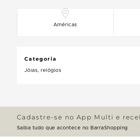
Américas
Categoria
Jóias, relógios
Cadastre-se no App Multi e rec
Saiba tudo que acontece no BarraShopping