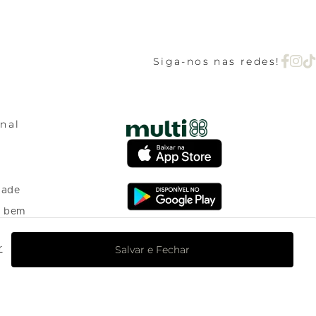
Siga-nos nas redes!
onal
dade
o bem
Salvar e Fechar
r
o Programa de
nto