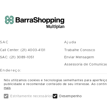
SAC
Ajuda
Call Center: (21) 4003-4131
Trabalhe Conosco
SAC: (21) 3089-1051
Enviar Mensagem
Assessoria de Comunica
Endereço:
Avenida das Américas, 4.666 Barra
Nós utilizamos cookies e tecnologias semelhantes para aperfeiço
publicidade e recomendar conteúdo de seu interesse. Ao contin
da Tijuca
mais
CEP: 22640-102, Rio de Janeiro - RJ
Estritamente necessários
Desempenho