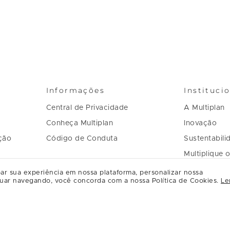
Informações
Instituci
Central de Privacidade
A Multiplan
Conheça Multiplan
Inovação
ção
Código de Conduta
Sustentabili
Multiplique 
Governança
ar sua experiência em nossa plataforma, personalizar nossa
uar navegando, você concorda com a nossa Política de Cookies.
Le
Regulament
Relacioname