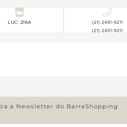
LUC: 216A
(21) 2431-9211
(21) 2431-9211
eba a Newsletter do BarraShopping