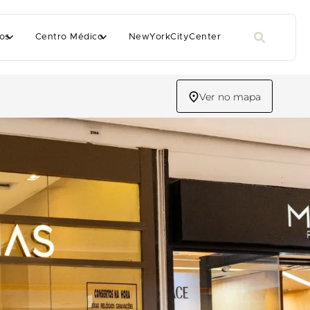
os
Centro Médico
NewYorkCityCenter
Ver no mapa