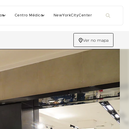
os
Centro Médico
NewYorkCityCenter
Ver no mapa