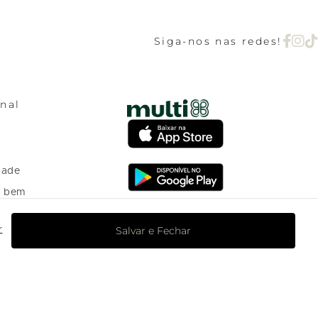
Siga-nos nas redes!
onal
dade
o bem
Salvar e Fechar
r
o Programa de
nto