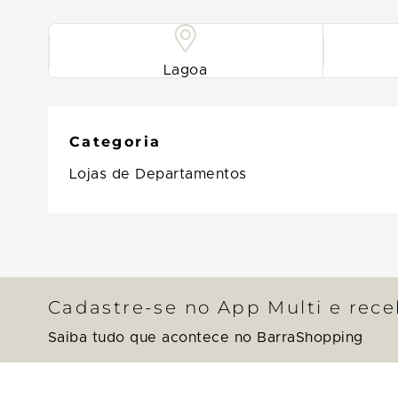
Lagoa
Categoria
Lojas de Departamentos
Cadastre-se no App Multi e rec
Saiba tudo que acontece no BarraShopping