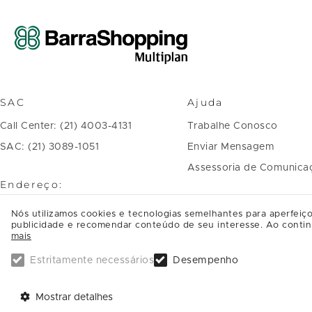
SAC
Ajuda
Call Center: (21) 4003-4131
Trabalhe Conosco
SAC: (21) 3089-1051
Enviar Mensagem
Assessoria de Comunica
Endereço:
Avenida das Américas, 4.666 Barra
Nós utilizamos cookies e tecnologias semelhantes para aperfeiço
publicidade e recomendar conteúdo de seu interesse. Ao contin
da Tijuca
mais
CEP: 22640-102, Rio de Janeiro - RJ
Estritamente necessários
Desempenho
SAIBA COMO CHEGAR
Mostrar detalhes