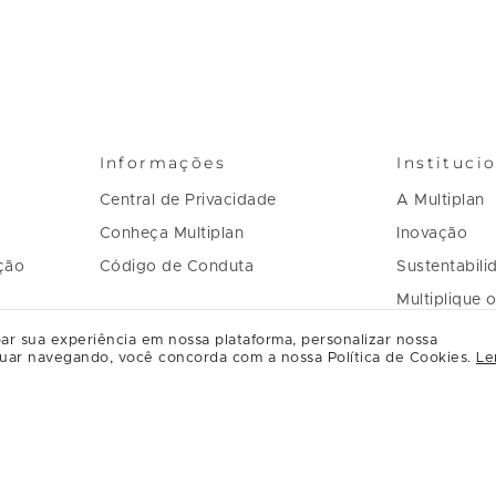
Informações
Instituci
Central de Privacidade
A Multiplan
Conheça Multiplan
Inovação
ção
Código de Conduta
Sustentabili
Multiplique 
Governança
ar sua experiência em nossa plataforma, personalizar nossa
uar navegando, você concorda com a nossa Política de Cookies.
Le
Regulament
Relacioname