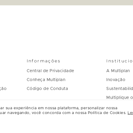
Informações
Instituci
Central de Privacidade
A Multiplan
Conheça Multiplan
Inovação
ção
Código de Conduta
Sustentabili
Multiplique 
Governança
ar sua experiência em nossa plataforma, personalizar nossa
uar navegando, você concorda com a nossa Política de Cookies.
Le
Regulament
Relacioname