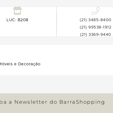
LUC: B208
(21) 3485-8400
(21) 99538-1912
(21) 3369-9440
Móveis e Decoração
eba a Newsletter do BarraShopping