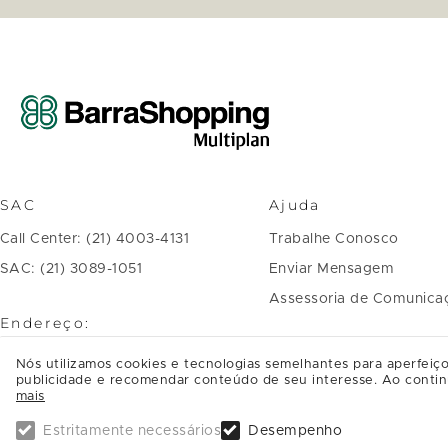
SAC
Ajuda
Call Center: (21) 4003-4131
Trabalhe Conosco
SAC: (21) 3089-1051
Enviar Mensagem
Assessoria de Comunica
Endereço:
Avenida das Américas, 4.666 Barra
Nós utilizamos cookies e tecnologias semelhantes para aperfeiço
publicidade e recomendar conteúdo de seu interesse. Ao contin
da Tijuca
mais
CEP: 22640-102, Rio de Janeiro - RJ
Estritamente necessários
Desempenho