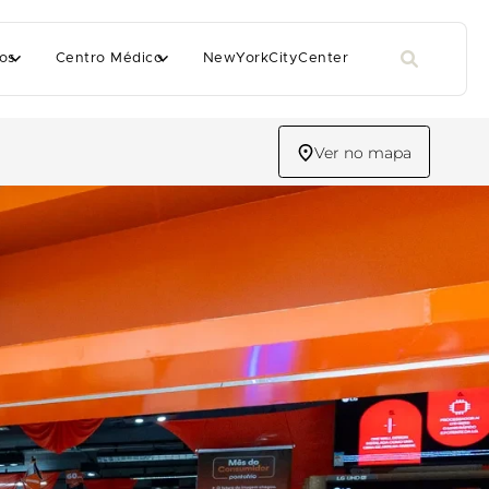
os
Centro Médico
NewYorkCityCenter
Ver no mapa