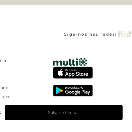
Siga-nos nas redes!
onal
dade
o bem
Salvar e Fechar
r
o Programa de
nto