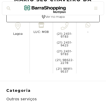
BARRA (STAND)
Ver no mapa
LUC: M08
-
Lagoa
(21) 2431-
9783
(21) 2431-
9423
(21) 2431-
9783
(21) 98622-
2278
(21) 98911-
9537
Categoria
Outros serviços