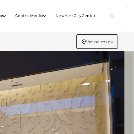
os
Centro Médico
NewYorkCityCenter
Ver no mapa