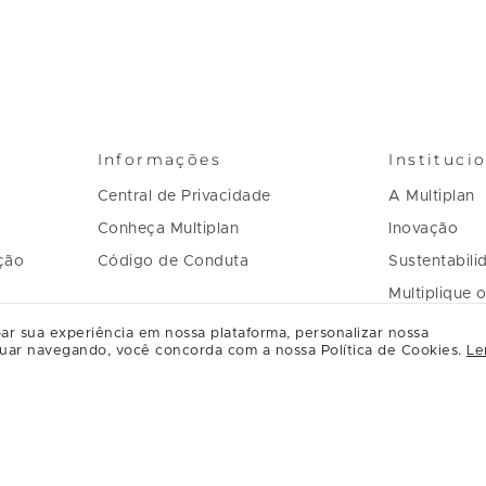
Informações
Instituci
Central de Privacidade
A Multiplan
Conheça Multiplan
Inovação
ção
Código de Conduta
Sustentabili
Multiplique 
Governança
ar sua experiência em nossa plataforma, personalizar nossa
uar navegando, você concorda com a nossa Política de Cookies.
Le
Regulament
Relacioname