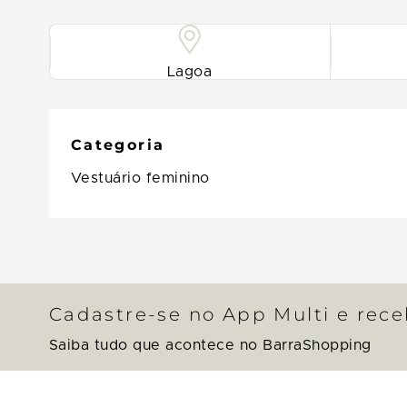
Lagoa
Categoria
Vestuário feminino
Cadastre-se no App Multi e rec
Saiba tudo que acontece no BarraShopping