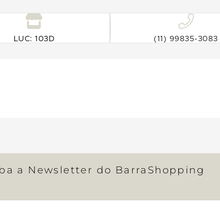
LUC: 103D
(11) 99835-3083
eba a Newsletter do BarraShopping