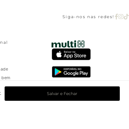
Siga-nos nas redes!
onal
dade
o bem
Salvar e Fechar
r
o Programa de
nto