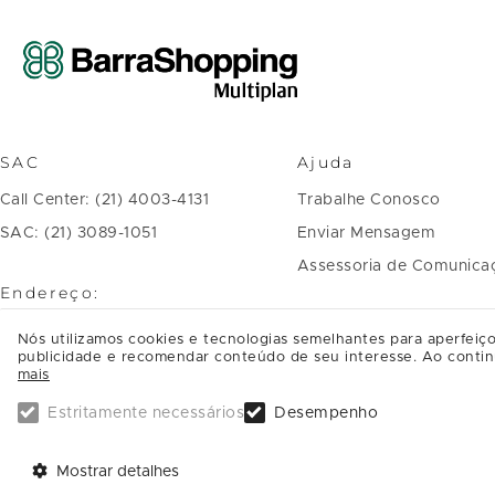
SAC
Ajuda
Call Center: (21) 4003-4131
Trabalhe Conosco
SAC: (21) 3089-1051
Enviar Mensagem
Assessoria de Comunica
Endereço:
Avenida das Américas, 4.666 Barra
Nós utilizamos cookies e tecnologias semelhantes para aperfeiço
publicidade e recomendar conteúdo de seu interesse. Ao contin
da Tijuca
mais
CEP: 22640-102, Rio de Janeiro - RJ
Estritamente necessários
Desempenho
SAIBA COMO CHEGAR
Mostrar detalhes