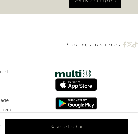
Ver lista completa
Siga-nos nas redes!
onal
dade
o bem
Salvar e Fechar
r
o Programa de
nto