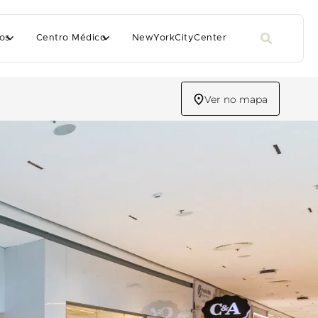
os
Centro Médico
NewYorkCityCenter
Ver no mapa