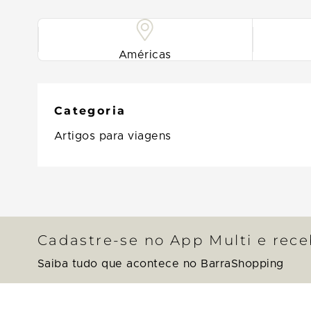
Américas
Categoria
Artigos para viagens
Cadastre-se no App Multi e rec
Saiba tudo que acontece no BarraShopping