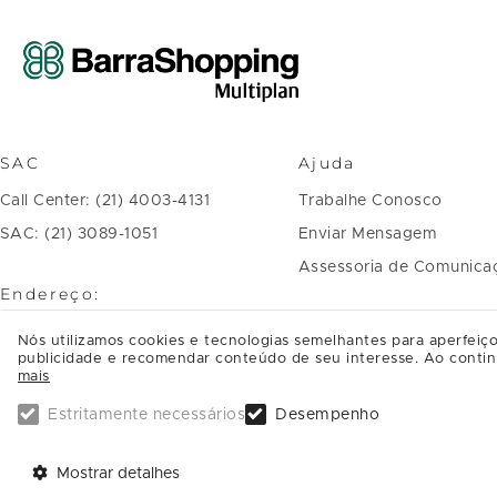
SAC
Ajuda
Call Center: (21) 4003-4131
Trabalhe Conosco
SAC: (21) 3089-1051
Enviar Mensagem
Assessoria de Comunica
Endereço:
Avenida das Américas, 4.666 Barra
Nós utilizamos cookies e tecnologias semelhantes para aperfeiço
publicidade e recomendar conteúdo de seu interesse. Ao contin
da Tijuca
mais
CEP: 22640-102, Rio de Janeiro - RJ
Estritamente necessários
Desempenho
SAIBA COMO CHEGAR
Mostrar detalhes