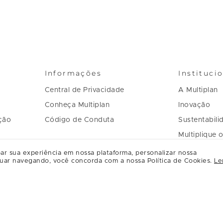
Informações
Instituci
Central de Privacidade
A Multiplan
Conheça Multiplan
Inovação
ção
Código de Conduta
Sustentabili
Multiplique 
Governança
ar sua experiência em nossa plataforma, personalizar nossa
uar navegando, você concorda com a nossa Política de Cookies.
Le
Regulament
Relacioname