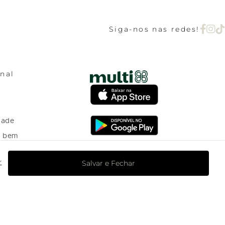
Siga-nos nas redes!
onal
dade
o bem
Salvar e Fechar
r
o Programa de
nto