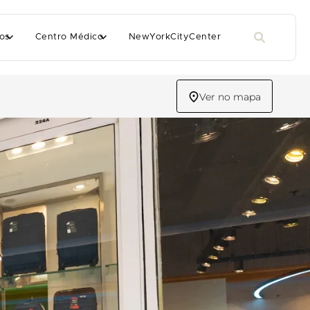
os
Centro Médico
NewYorkCityCenter
Ver no mapa