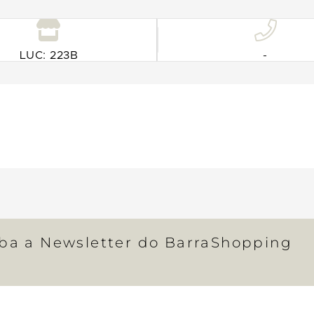
LUC: 223B
-
eba a Newsletter do BarraShopping