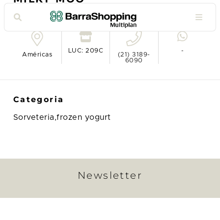
Ver no mapa
LUC: 209C
-
Américas
(21) 3189-
6090
Categoria
Sorveteria,frozen yogurt
Newsletter