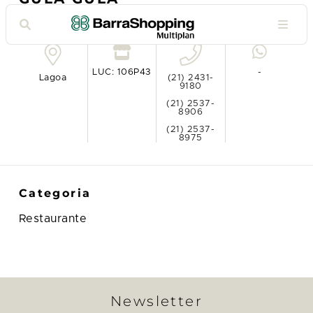
Ver no mapa
LUC: 106P43
-
Lagoa
(21) 2431-
9180
(21) 2537-
8906
(21) 2537-
8975
Categoria
Restaurante
Newsletter