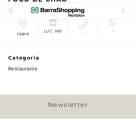
Ver no mapa
LUC: 160
-
Lagoa
-
Categoria
Restaurante
Newsletter