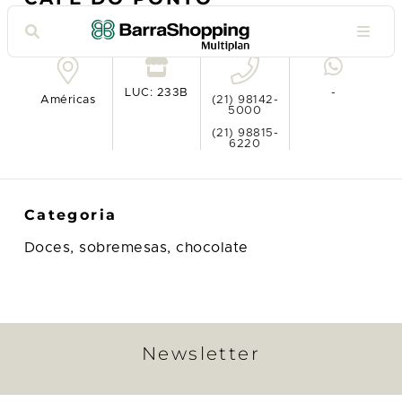
Ver no mapa
LUC: 233B
-
Américas
(21) 98142-
5000
(21) 98815-
6220
Categoria
Doces, sobremesas, chocolate
Newsletter