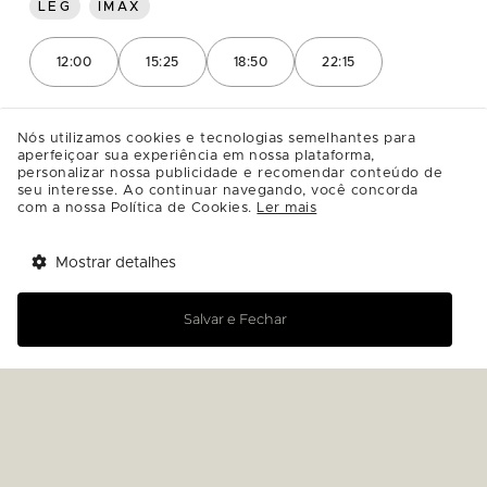
LEG
IMAX
12:00
15:25
18:50
22:15
LEG
VIP
Nós utilizamos cookies e tecnologias semelhantes para
aperfeiçoar sua experiência em nossa plataforma,
personalizar nossa publicidade e recomendar conteúdo de
seu interesse. Ao continuar navegando, você concorda
15:25
22:15
com a nossa Política de Cookies.
Ler mais
Mostrar detalhes
DUB
Tem benefícios 
Abrir
esperando por você!
Salvar e Fechar
14:00
17:30
Baixe agora o app Multi
DUB
VIP
12:00
18:50